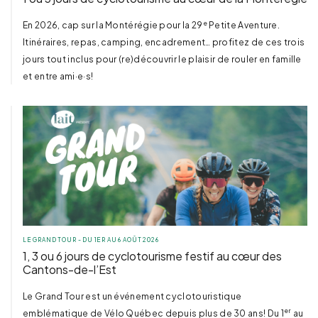
e
En 2026, cap sur la Montérégie pour la 29
Petite Aventure.
Itinéraires, repas, camping, encadrement… profitez de ces trois
jours tout inclus pour (re)découvrir le plaisir de rouler en famille
et entre ami·e·s!
LE GRAND TOUR - DU 1ER AU 6 AOÛT 2026
1, 3 ou 6 jours de cyclotourisme festif au cœur des
Cantons-de-l’Est
Le Grand Tour est un événement cyclotouristique
er
emblématique de Vélo Québec depuis plus de 30 ans! Du 1
au