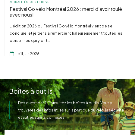
ACTUALITÉS
,
POINTS DE VUE
Festival Go vélo Montréal 2026 : merci d’avoir roulé
avec nous!
L’édition 2026 du Festival Go vélo Montréal vient de se
conclure, et je tiens à remercier chaleureusement toutes les
personnes qui y ont...
Le 11 juin 2026
Boîtes à outils
Des questions? Consultez les boîtes à outils. Vous y
trouverez des infos utiles sur la pratique du vélo, la sécurité
et autres sujets connexes.