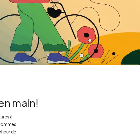
en main!
tures à
 sommes
nheur de