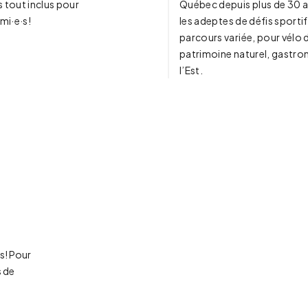
 tout inclus pour
Québec depuis plus de 30 a
ami·e·s!
les adeptes de défis sporti
parcours variée, pour vélo de
patrimoine naturel, gastro
l’Est.
is! Pour
s de