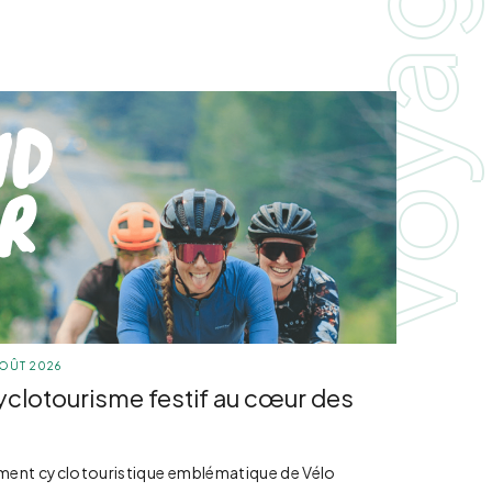
voyages
AOÛT 2026
 cyclotourisme festif au cœur des
ement cyclotouristique emblématique de Vélo