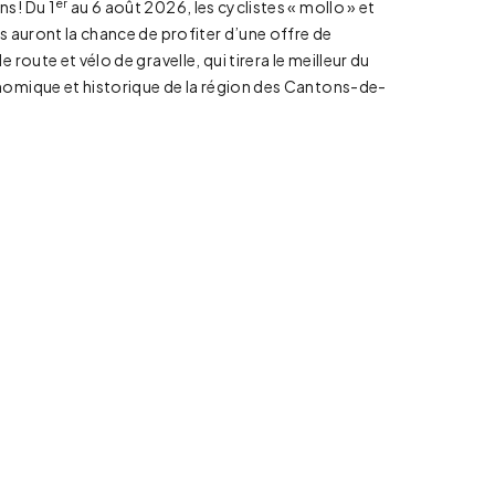
er
ns! Du 1
au 6 août 2026, les cyclistes « mollo » et
fs auront la chance de profiter d’une offre de
 route et vélo de gravelle, qui tirera le meilleur du
nomique et historique de la région des Cantons-de-