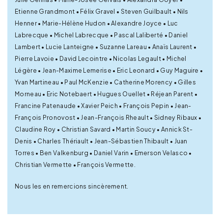
Etienne Grandmont • Félix Gravel • Steven Guilbault • Nils
Henner • Marie-Hélène Hudon • Alexandre Joyce • Luc
Labrecque • Michel Labrecque • Pascal Laliberté • Daniel
Lambert • Lucie Lanteigne • Suzanne Lareau • Anaïs Laurent •
Pierre Lavoie • David Lecointre • Nicolas Legault • Michel
Légère • Jean-Maxime Lemerise • Eric Leonard • Guy Maguire •
Yvan Martineau • Paul McKenzie • Catherine Morency • Gilles
Morneau • Eric Notebaert • Hugues Ouellet • Réjean Parent •
Francine Patenaude • Xavier Peich • François Pepin • Jean-
François Pronovost • Jean-François Rheault • Sidney Ribaux •
Claudine Roy • Christian Savard • Martin Soucy • Annick St-
Denis • Charles Thériault • Jean-Sébastien Thibault • Juan
Torres • Ben Valkenburg • Daniel Varin • Emerson Velasco •
Christian Vermette • François Vermette.
Nous les en remercions sincèrement.