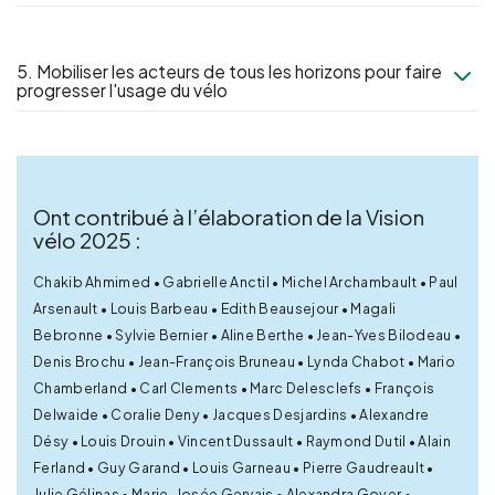
5. Mobiliser les acteurs de tous les horizons pour faire
progresser l'usage du vélo
Ont contribué à l’élaboration de la Vision
vélo 2025 :
Chakib Ahmimed • Gabrielle Anctil • Michel Archambault • Paul
Arsenault • Louis Barbeau • Edith Beausejour • Magali
Bebronne • Sylvie Bernier • Aline Berthe • Jean-Yves Bilodeau •
Denis Brochu • Jean-François Bruneau • Lynda Chabot • Mario
Chamberland • Carl Clements • Marc Delesclefs • François
Delwaide • Coralie Deny • Jacques Desjardins • Alexandre
Désy • Louis Drouin • Vincent Dussault • Raymond Dutil • Alain
Ferland • Guy Garand • Louis Garneau • Pierre Gaudreault •
Julie Gélinas • Marie-Josée Gervais • Alexandra Goyer •