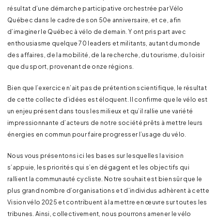
résultat d’une démarche participative orchestrée par Vélo
Québec dans le cadre de son 50e anniversaire, et ce, afin
d’imaginer le Québec à vélo de demain. Y ont pris part avec
enthousiasme quelque 70 leaders et militants, autant du monde
des affaires, de la mobilité, de la recherche, du tourisme, du loisir
que du sport, provenant de onze régions.
Bien que l’exercice n’ait pas de prétention scientifique, le résultat
de cette collecte d’idées est éloquent. Il confirme que le vélo est
un enjeu présent dans tous les milieux et qu’il rallie une variété
impressionnante d’acteurs de notre société prêts à mettre leurs
énergies en commun pour faire progresser l’usage du vélo.
Nous vous présentons ici les bases sur lesquelles la vision
s’appuie, les priorités qui s’en dégagent et les objectifs qui
rallient la communauté cycliste. Notre souhait est bien sûr que le
plus grand nombre d’organisations et d’individus adhèrent à cette
Vision vélo 2025 et contribuent à la mettre en œuvre sur toutes les
tribunes. Ainsi, collectivement, nous pourrons amener le vélo