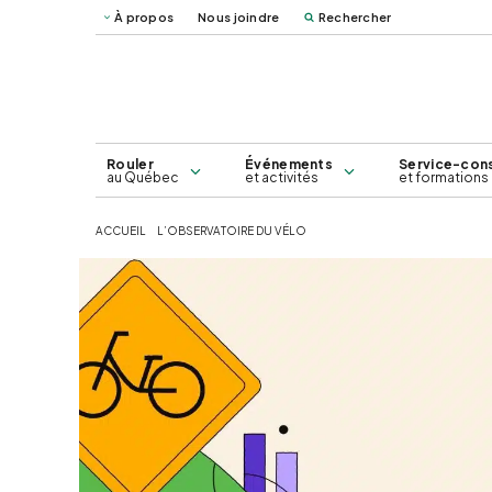
À propos
Nous joindre
Rechercher
Vélo Mag
Québec 
Carte des voies cyclables du
Service-conseil
Grand Montréal – 2026
Rouler
Événements
Service-cons
au Québec
et activités
et formations
ACCUEIL
L’OBSERVATOIRE DU VÉLO