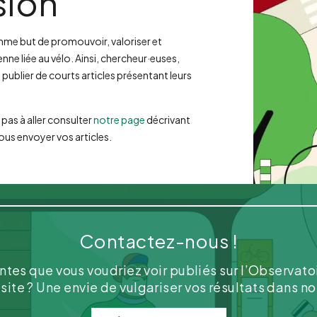
sion
mme but de promouvoir, valoriser et
nne liée au vélo. Ainsi, chercheur·euses,
 publier de courts articles présentant leurs
 pas à aller consulter
notre page
décrivant
ous envoyer vos articles.
Contactez-nous !
tes que vous voudriez voir publiés sur l’Observato
e site ? Une envie de vulgariser vos résultats dans n