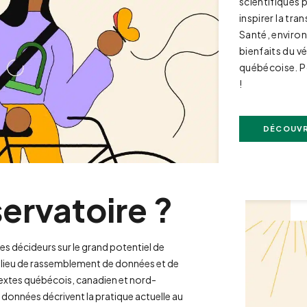
scientifiques p
inspirer la tran
Santé, enviro
bienfaits du v
québécoise. P
!
DÉCOUVR
ervatoire ?
es décideurs sur le grand potentiel de
un lieu de rassemblement de données et de
textes québécois, canadien et nord-
données décrivent la pratique actuelle au