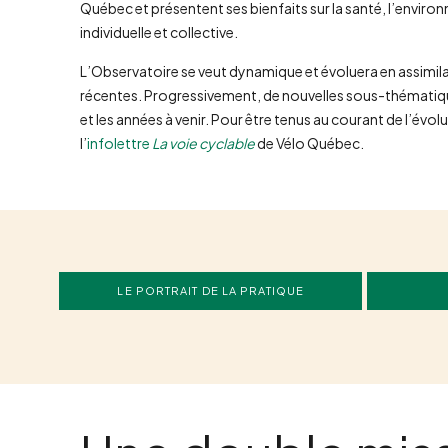
Québec et présentent ses bienfaits sur la santé, l’environ
individuelle et collective.
L’Observatoire se veut dynamique et évoluera en assimilan
récentes. Progressivement, de nouvelles sous-thématiques
et les années à venir. Pour être tenus au courant de l’évol
l’
infolettre
La voie cyclable
de Vélo Québec.
LE PORTRAIT DE LA PRATIQUE