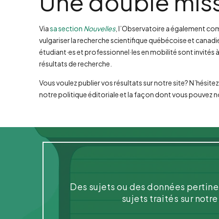
Une double mis
Via
sa section
Nouvelles
, l’Observatoire a également co
vulgariser la recherche scientifique québécoise et canadie
étudiant·es et professionnel·les en mobilité sont invités à
résultats de recherche.
Vous voulez publier vos résultats sur notre site? N’hésitez
notre politique éditoriale et la façon dont vous pouvez n
Des sujets ou des données pertinen
sujets traités sur notr