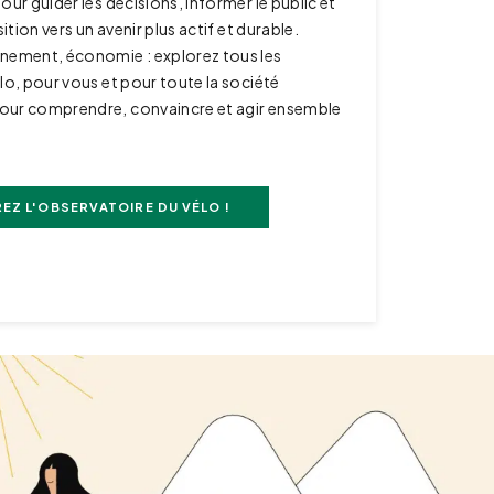
our guider les décisions, informer le public et
sition vers un avenir plus actif et durable.
nnement, économie : explorez tous les
élo, pour vous et pour toute la société
our comprendre, convaincre et agir ensemble
EZ L'OBSERVATOIRE DU VÉLO !