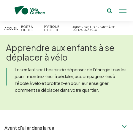
BOÎTE À
PRATIQUE
APPRENDRE AUX ENFANTS À SE
ACCUEIL
OUTILS
CYCLISTE
DÉPLACER À VÉLO
Apprendre aux enfants à se
déplacer à vélo
Les enfants ont besoin de dépenser de l’énergie tous les
jours : montrez-leur à pédaler, accompagnez-les à
l’école à vélo et profitez-en pour leur enseigner
comment se déplacer dans votre quartier.
Avant d'aller dans la rue