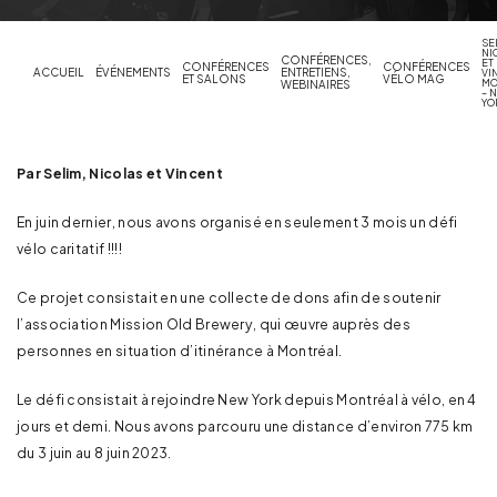
SE
NI
CONFÉRENCES,
ET
CONFÉRENCES
CONFÉRENCES
ACCUEIL
ÉVÉNEMENTS
ENTRETIENS,
VI
ET SALONS
VÉLO MAG
MO
WEBINAIRES
– 
YO
Par Selim, Nicolas et Vincent
En juin dernier, nous avons organisé en seulement 3 mois un défi
vélo caritatif !!!!
Ce projet consistait en une collecte de dons afin de soutenir
l’association Mission Old Brewery, qui œuvre auprès des
personnes en situation d’itinérance à Montréal.
Le défi consistait à rejoindre New York depuis Montréal à vélo, en 4
jours et demi. Nous avons parcouru une distance d’environ 775 km
du 3 juin au 8 juin 2023.