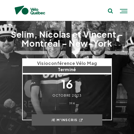
Selim, Nicolas et Vincent –
Montréal – New-York
Visioconférence Vélo Mag
Terminé
16
OCTOBRE 2023
19 H
JE M'INSCRIS